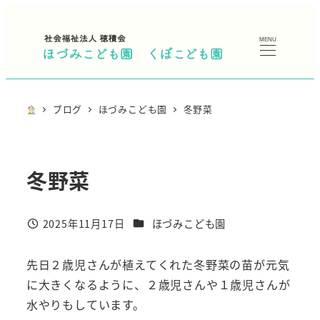
メ
イ
MENU
ン
コ
ン
ブログ
ほづみこども園
冬野菜
テ
ン
ツ
冬野菜
へ
移
動
カテゴリー
2025年11月17日
ほづみこども園
投稿日
先日２歳児さんが植えてくれた冬野菜の苗が元気
に大きくなるように、２歳児さんや１歳児さんが
水やりもしています。