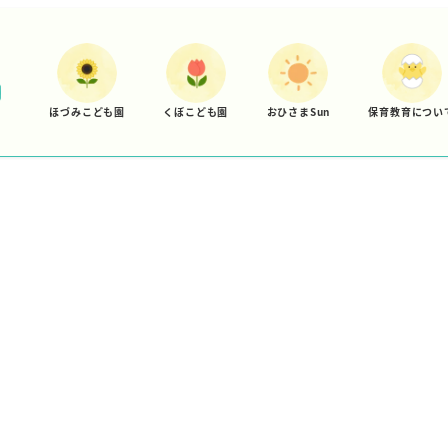
ほづみこども園
くぼこども園
おひさまSun
保育教育につい