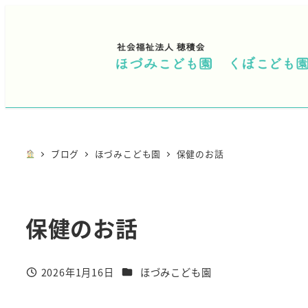
メ
イ
ン
コ
ン
テ
ン
ツ
ブログ
ほづみこども園
保健のお話
へ
移
動
保健のお話
カテゴリー
2026年1月16日
ほづみこども園
投稿日