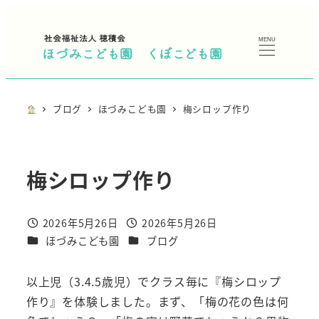
メ
イ
MENU
ン
コ
ン
ブログ
ほづみこども園
梅シロップ作り
テ
ン
ツ
梅シロップ作り
へ
移
動
2026年5月26日
2026年5月26日
投稿日
投稿日
カテゴリー
カテゴリー
ほづみこども園
ブログ
以上児（3.4.5歳児）でクラス毎に『梅シロップ
作り』を体験しました。まず、「梅の花の色は何