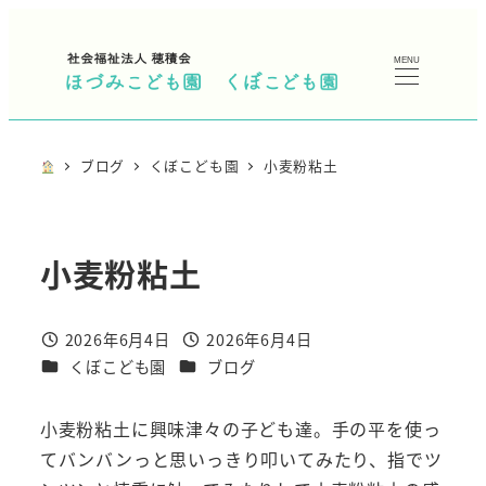
メ
イ
MENU
ン
コ
ン
ブログ
くぼこども園
小麦粉粘土
テ
ン
ツ
小麦粉粘土
へ
移
動
2026年6月4日
2026年6月4日
投稿日
投稿日
カテゴリー
カテゴリー
くぼこども園
ブログ
小麦粉粘土に興味津々の子ども達。手の平を使っ
てバンバンっと思いっきり叩いてみたり、指でツ