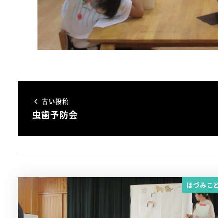
古い投稿
虫歯予防会
ほづみこ