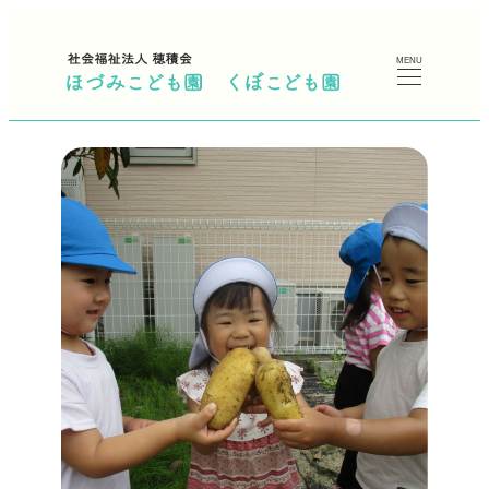
メ
イ
MENU
ン
コ
ン
テ
ン
ツ
へ
移
動