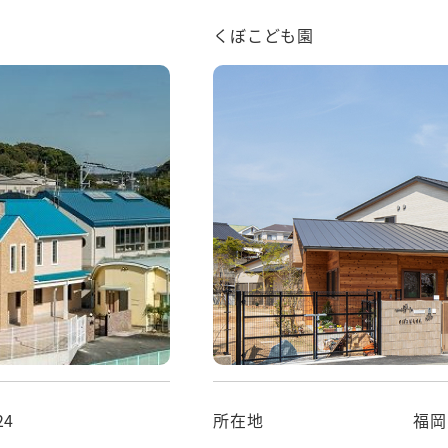
くぼこども園
24
所在地
福岡