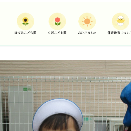
ほづみこども園
くぼこども園
おひさまSun
保育教育につい