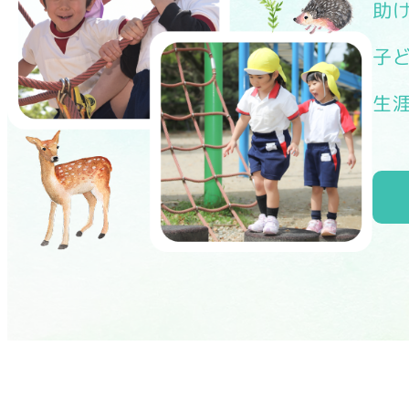
助
子
生