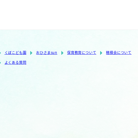
くぼこども園
おひさまsun
保育教育について
穂積会について
よくある質問