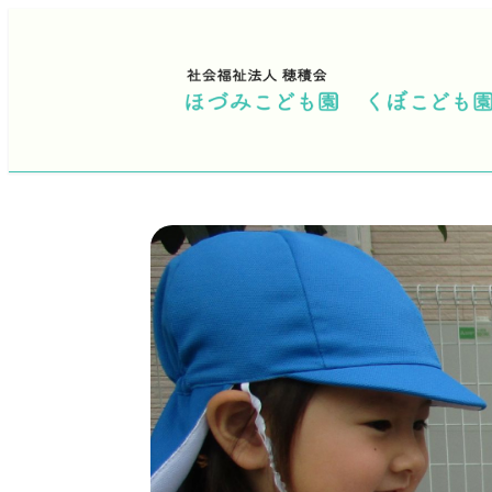
メ
イ
ン
コ
ン
テ
ン
ツ
へ
移
動